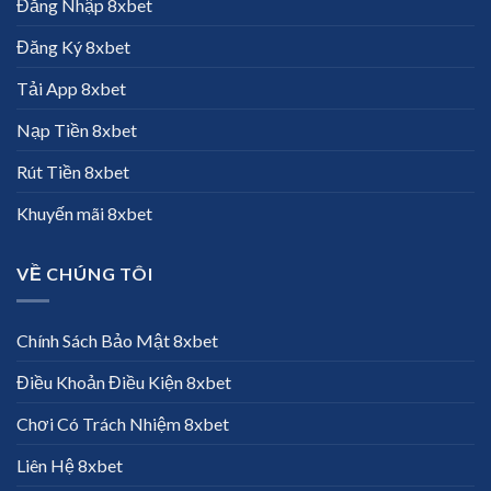
Đăng Nhập 8xbet
Đăng Ký 8xbet
Tải App 8xbet
Nạp Tiền 8xbet
Rút Tiền 8xbet
Khuyến mãi 8xbet
VỀ CHÚNG TÔI
Chính Sách Bảo Mật 8xbet
Điều Khoản Điều Kiện 8xbet
Chơi Có Trách Nhiệm 8xbet
Liên Hệ 8xbet