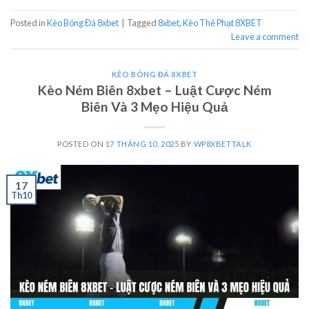
Posted in
Kèo Bóng Đá 8xbet
|
Tagged
8xbet
,
Kèo Thẻ Phạt 8XBET
Leave a comment
KÈO BÓNG ĐÁ 8XBET
Kèo Ném Biên 8xbet – Luật Cược Ném
Biên Và 3 Mẹo Hiệu Quả
POSTED ON
17 THÁNG 10, 2025
BY
WP8XBETTALK
17
Th10