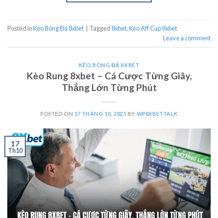
Posted in
Kèo Bóng Đá 8xbet
|
Tagged
8xbet
,
Kèo Aff Cup 8xbet
Leave a comment
KÈO BÓNG ĐÁ 8XBET
Kèo Rung 8xbet – Cá Cược Từng Giây,
Thắng Lớn Từng Phút
POSTED ON
17 THÁNG 10, 2025
BY
WP8XBETTALK
17
Th10