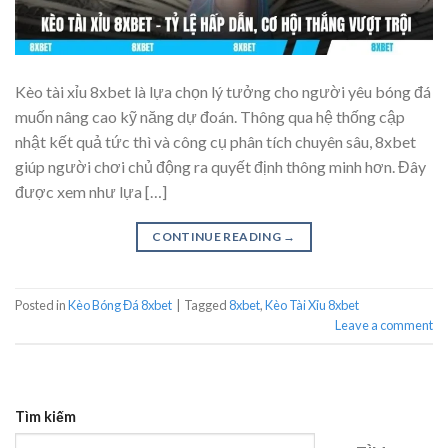
Kèo tài xỉu 8xbet là lựa chọn lý tưởng cho người yêu bóng đá
muốn nâng cao kỹ năng dự đoán. Thông qua hệ thống cập
nhật kết quả tức thì và công cụ phân tích chuyên sâu, 8xbet
giúp người chơi chủ động ra quyết định thông minh hơn. Đây
được xem như lựa […]
CONTINUE READING
→
Posted in
Kèo Bóng Đá 8xbet
|
Tagged
8xbet
,
Kèo Tài Xỉu 8xbet
Leave a comment
Tìm kiếm