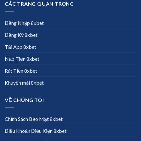
CÁC TRANG QUAN TRỌNG
Đăng Nhập 8xbet
Đăng Ký 8xbet
Tải App 8xbet
Nạp Tiền 8xbet
Rút Tiền 8xbet
Khuyến mãi 8xbet
VỀ CHÚNG TÔI
Chính Sách Bảo Mật 8xbet
Điều Khoản Điều Kiện 8xbet