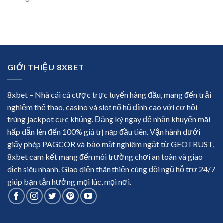
GIỚI THIỆU 8XBET
8xbet – Nhà cái cá cược trực tuyến hàng đầu, mang đến trải
nghiệm thể thao, casino và slot nổ hũ đỉnh cao với cơ hội
trúng jackpot cực khủng. Đăng ký ngay để nhận khuyến mãi
hấp dẫn lên đến 100% giá trị nạp đầu tiên. Vận hành dưới
giấy phép PAGCOR và bảo mật nghiêm ngặt từ GEOTRUST,
8xbet cam kết mang đến môi trường chơi an toàn và giao
dịch siêu nhanh. Giao diện thân thiện cùng đội ngũ hỗ trợ 24/7
giúp bạn tận hưởng mọi lúc, mọi nơi.