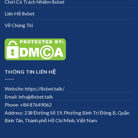
Chơi Có Trách Nhiệm 8xbet
Liên Hệ 8xbet
Về Chúng Tôi
THÔNG TIN LIÊN HỆ
Website: https://8xbet.talk/
Email:
info@8xbet.talk
Phone: +84 87649062
Address: 238 Đường Số 19, Phường Bình Trị Đông B, Quận
Bình Tân, Thành phố Hồ Chí Minh, Việt Nam