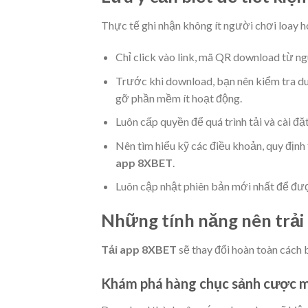
Thực tế ghi nhận không ít người chơi loay h
Chỉ click vào link, mã QR download từ ng
Trước khi download, bạn nên kiểm tra dun
gỡ phần mềm ít hoạt động.
Luôn cấp quyền để quá trình tải và cài đặt
Nên tìm hiểu kỹ các điều khoản, quy địn
app 8XBET
.
Luôn cập nhật phiên bản mới nhất để được t
Những tính năng nên trải
Tải app 8XBET
sẽ thay đổi hoàn toàn cách 
Khám phá hàng chục sảnh cược 