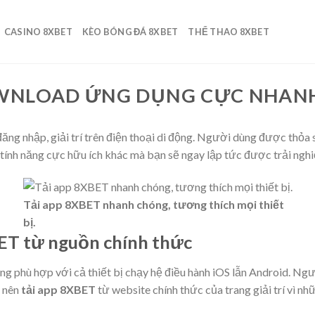
CASINO 8XBET
KÈO BÓNG ĐÁ 8XBET
THỂ THAO 8XBET
OWNLOAD ỨNG DỤNG CỰC NHANH 
đăng nhập, giải trí trên điện thoại di động. Người dùng được thỏa
 tính năng cực hữu ích khác mà bạn sẽ ngay lập tức được trải n
Tải app 8XBET nhanh chóng, tương thích mọi thiết
bị.
BET từ nguồn chính thức
ng phù hợp với cả thiết bị chạy hệ điều hành iOS lẫn Android. Ng
ỉ nên
tải app 8XBET
từ website chính thức của trang giải trí vì nhữ