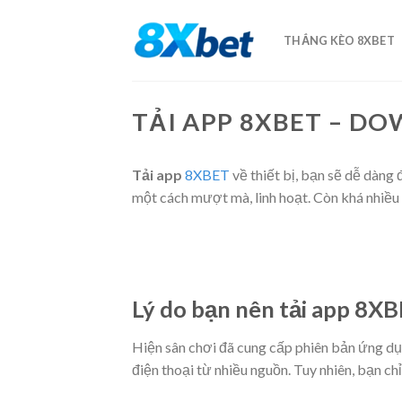
Skip
to
THẮNG KÈO 8XBET
content
TẢI APP 8XBET – D
Tải app
8XBET
về thiết bị, bạn sẽ dễ dàng 
một cách mượt mà, linh hoạt. Còn khá nhiều
Lý do bạn nên tải app 8X
Hiện sân chơi đã cung cấp phiên bản ứng dụ
điện thoại từ nhiều nguồn. Tuy nhiên, bạn ch