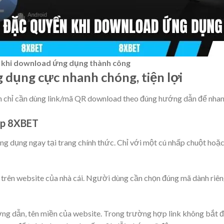
 khi download ứng dụng thành công
dụng cực nhanh chóng, tiện lợi
n chỉ cần dùng link/mã QR download theo đúng hướng dẫn để nha
app 8XBET
 dụng ngay tại trang chính thức. Chỉ với một cú nhấp chuột hoặc 
rên website của nhà cái. Người dùng cần chọn đúng mã dành riêng 
ường dẫn, tên miền của website. Trong trường hợp link không bắt 