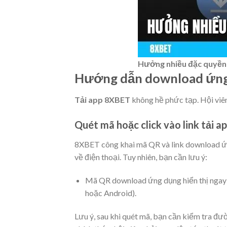
Hưởng nhiều đặc quyền
Hướng dẫn download ứng 
Tải app 8XBET
không hề phức tạp. Hội viê
Quét mã hoặc click vào link tải 
8XBET công khai mã QR và link download ứng
về điện thoại. Tuy nhiên, bạn cần lưu ý:
Mã QR download ứng dụng hiển thị ngay t
hoặc Android).
Lưu ý, sau khi quét mã, bạn cần kiểm tra đ