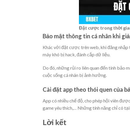
Đặt cược trong thời gia
Bảo mật thông tin cá nhân khi giả
Khác với đặt cược trên web, khi đăng nhập 
máy khó bị hack, đánh cắp dữ liệu.
Do đó, những rủi ro liên quan đến tính bảo 
cuộc sống cá nhân bị ảnh hưởng.
Cài đặt app theo thói quen của bả
App có nhiều chế độ, cho phép hội viên được 
game yêu thích,… Những tính năng chỉ có tại
Lời kết