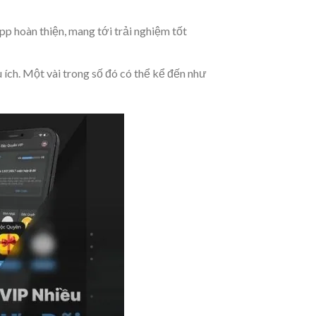
p hoàn thiện, mang tới trải nghiệm tốt
u ích. Một vài trong số đó có thể kể đến như