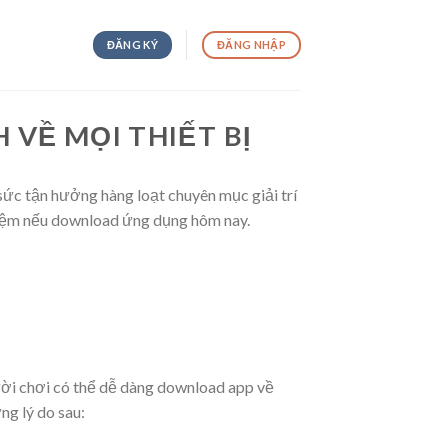
ĐĂNG KÝ
ĐĂNG NHẬP
VỀ MỌI THIẾT BỊ
 sức tận hưởng hàng loạt chuyên mục giải trí
ghiệm nếu download ứng dụng hôm nay.
ười chơi có thể dễ dàng download app về
ng lý do sau: