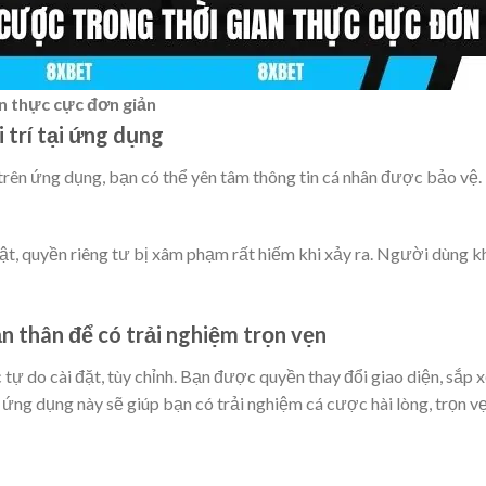
n thực cực đơn giản
i trí tại ứng dụng
trên ứng dụng, bạn có thể yên tâm thông tin cá nhân được bảo vệ.
mật, quyền riêng tư bị xâm phạm rất hiếm khi xảy ra. Người dùng kh
n thân để có trải nghiệm trọn vẹn
tự do cài đặt, tùy chỉnh. Bạn được quyền thay đổi giao diện, sắp x
 ứng dụng này sẽ giúp bạn có trải nghiệm cá cược hài lòng, trọn vẹ