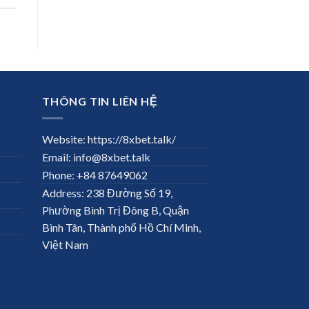
THÔNG TIN LIÊN HỆ
Website: https://8xbet.talk/
Email:
info@8xbet.talk
Phone: +84 87649062
Address: 238 Đường Số 19,
Phường Bình Trị Đông B, Quận
Bình Tân, Thành phố Hồ Chí Minh,
Việt Nam