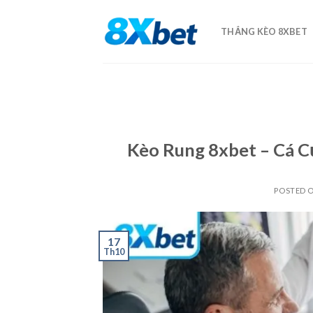
Skip
to
THẮNG KÈO 8XBET
content
Kèo Rung 8xbet – Cá 
POSTED 
17
Th10