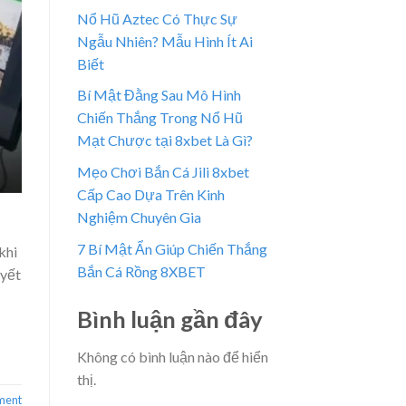
Nổ Hũ Aztec Có Thực Sự
Ngẫu Nhiên? Mẫu Hình Ít Ai
Biết
Bí Mật Đằng Sau Mô Hình
Chiến Thắng Trong Nổ Hũ
Mạt Chược tại 8xbet Là Gì?
Mẹo Chơi Bắn Cá Jili 8xbet
Cấp Cao Dựa Trên Kinh
Nghiệm Chuyên Gia
7 Bí Mật Ẩn Giúp Chiến Thắng
khi
Bắn Cá Rồng 8XBET
uyết
Bình luận gần đây
Không có bình luận nào để hiển
thị.
ment