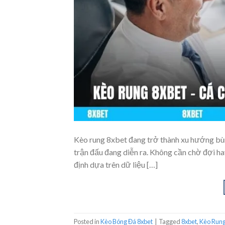
Kèo rung 8xbet đang trở thành xu hướng bùn
trận đấu đang diễn ra. Không cần chờ đợi ha
định dựa trên dữ liệu […]
Posted in
Kèo Bóng Đá 8xbet
|
Tagged
8xbet
,
Kèo Rung