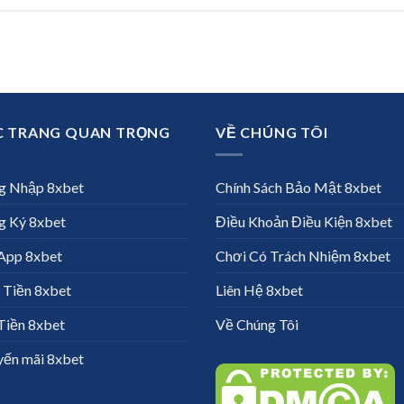
C TRANG QUAN TRỌNG
VỀ CHÚNG TÔI
g Nhập 8xbet
Chính Sách Bảo Mật 8xbet
g Ký 8xbet
Điều Khoản Điều Kiện 8xbet
App 8xbet
Chơi Có Trách Nhiệm 8xbet
 Tiền 8xbet
Liên Hệ 8xbet
Tiền 8xbet
Về Chúng Tôi
ến mãi 8xbet