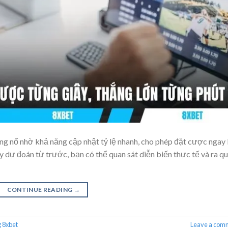
g nổ nhờ khả năng cập nhật tỷ lệ nhanh, cho phép đặt cược ngay 
y dự đoán từ trước, bạn có thể quan sát diễn biến thực tế và ra q
CONTINUE READING
→
 8xbet
Leave a com