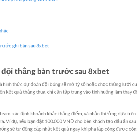
khác
 trước ghi bàn sau 8xbet
 đội thắng bàn trước sau 8xbet
à hình thức dự đoán đội bóng sẽ mở tỷ số hoặc chọc thủng lưới cu
n kết quả thắng thua, chỉ cần tập trung vào tình huống làm thay đ
 team, xác định khoảnh khắc thắng điểm, và nhận thưởng dựa trên 
 ra. Ví dụ, nếu bạn đặt 100.000 VNĐ cho bên khách tạo dấu ấn sau
thống sẽ tự động cập nhật kết quả ngay khi pha lập công được côn