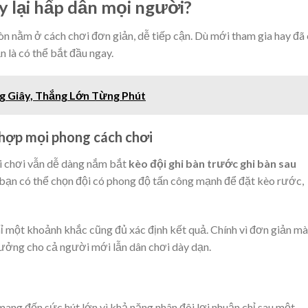
y lại hấp dẫn mọi người?
n nằm ở cách chơi đơn giản, dễ tiếp cận. Dù mới tham gia hay đã
n là có thể bắt đầu ngay.
g Giây, Thắng Lớn Từng Phút
 hợp mọi phong cách chơi
ời chơi vẫn dễ dàng nắm bắt
kèo đội ghi bàn trước ghi bàn sau
n, bạn có thể chọn đội có phong độ tấn công mạnh để đặt kèo rước,
 chỉ một khoảnh khắc cũng đủ xác định kết quả. Chính vì đơn giản mà
 tưởng cho cả người mới lẫn dân chơi dày dạn.
ang đến sức hút lớn vì khả năng nhân đôi lợi nhuận chỉ sau một