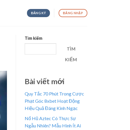
ĐĂNG KÝ
ĐĂNG NHẬP
Tìm kiếm
TÌM
KIẾM
Bài viết mới
Quy Tắc 70 Phút Trong Cược
Phạt Góc 8xbet Hoạt Động
Hiệu Quả Đáng Kinh Ngạc
Nổ Hũ Aztec Có Thực Sự
Ngẫu Nhiên? Mẫu Hình Ít Ai