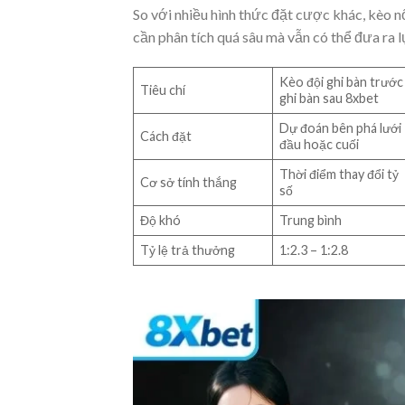
So với nhiều hình thức đặt cược khác, kèo n
cần phân tích quá sâu mà vẫn có thể đưa ra l
Kèo đội ghi bàn trước
Tiêu chí
ghi bàn sau 8xbet
Dự đoán bên phá lưới
Cách đặt
đầu hoặc cuối
Thời điểm thay đổi tỷ
Cơ sở tính thắng
số
Độ khó
Trung bình
Tỷ lệ trả thưởng
1:2.3 – 1:2.8