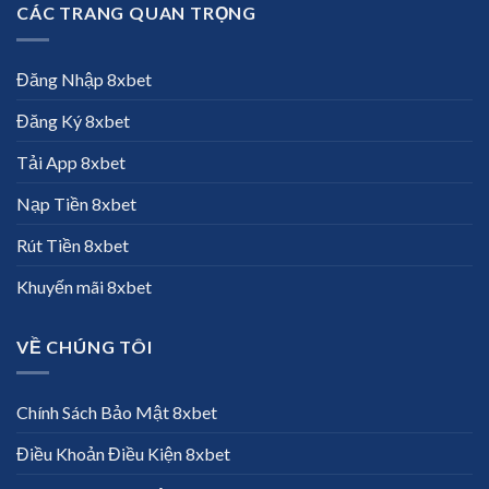
CÁC TRANG QUAN TRỌNG
Đăng Nhập 8xbet
Đăng Ký 8xbet
Tải App 8xbet
Nạp Tiền 8xbet
Rút Tiền 8xbet
Khuyến mãi 8xbet
VỀ CHÚNG TÔI
Chính Sách Bảo Mật 8xbet
Điều Khoản Điều Kiện 8xbet