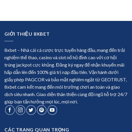
GIỚI THIỆU 8XBET
8xbet – Nhà cái cá cược trực tuyến hàng đầu, mang đến trải
nghiệm thể thao, casino và slot nổ hũ đỉnh cao với cơ hội
trúng jackpot cực khủng. Đăng ký ngay để nhận khuyến mãi
hấp dẫn lên đến 100% giá trị nạp đầu tiên. Vận hành dưới
giấy phép PAGCOR và bảo mật nghiêm ngặt từ GEOTRUST,
8xbet cam kết mang đến môi trường chơi an toàn và giao
dịch siêu nhanh. Giao diện thân thiện cùng đội ngũ hỗ trợ 24/7
giúp bạn tận hưởng mọi lúc, mọi nơi.
CÁC TRANG QUAN TRỌNG