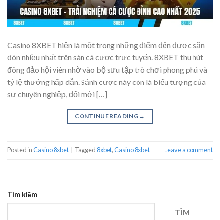
Casino 8XBET hiện là một trong những điểm đến được săn
đón nhiều nhất trên sàn cá cược trực tuyến. 8XBET thu hút
đông đảo hội viên nhờ vào bộ sưu tập trò chơi phong phú và
tỷ lệ thưởng hấp dẫn. Sảnh cược này còn là biểu tượng của
sự chuyên nghiệp, đổi mới […]
CONTINUE READING
→
Posted in
Casino 8xbet
|
Tagged
8xbet
,
Casino 8xbet
Leave a comment
Tìm kiếm
TÌM