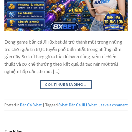
Dòng game bắn cá Jili 8xbet đã trở thành một trong những
trò chơi giải trí trực tuyến phổ biến nhất trong những năm
gần đây. Sự kết hợp giữa tốc độ hành động, yếu tố chiến
thuật và cơ chế thưởng theo kết quả đã tạo nên một trải
nghiệm hấp dẫn, thu hút […]
CONTINUE READING
→
Posted in
Bắn Cá 8xbet
|
Tagged
8xbet
,
Bắn Cá JILI 8xbet
Leave a comment
Tìm kiếm