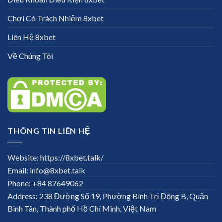
Chơi Có Trách Nhiệm 8xbet
Liên Hệ 8xbet
Về Chúng Tôi
THÔNG TIN LIÊN HỆ
Website: https://8xbet.talk/
Email:
info@8xbet.talk
Phone: +84 87649062
Address: 238 Đường Số 19, Phường Bình Trị Đông B, Quận
Bình Tân, Thành phố Hồ Chí Minh, Việt Nam