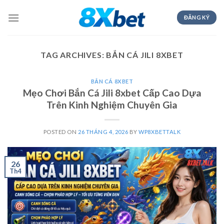
Skip
to
ĐĂNG KÝ
content
TAG ARCHIVES:
BẮN CÁ JILI 8XBET
BẮN CÁ 8XBET
Mẹo Chơi Bắn Cá Jili 8xbet Cấp Cao Dựa
Trên Kinh Nghiệm Chuyên Gia
POSTED ON
26 THÁNG 4, 2026
BY
WP8XBETTALK
26
Th4