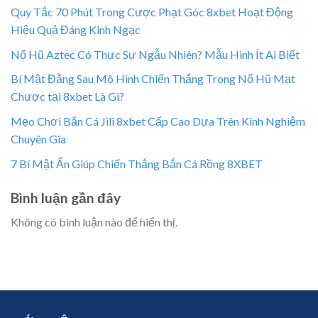
Quy Tắc 70 Phút Trong Cược Phạt Góc 8xbet Hoạt Động
Hiệu Quả Đáng Kinh Ngạc
Nổ Hũ Aztec Có Thực Sự Ngẫu Nhiên? Mẫu Hình Ít Ai Biết
Bí Mật Đằng Sau Mô Hình Chiến Thắng Trong Nổ Hũ Mạt
Chược tại 8xbet Là Gì?
Mẹo Chơi Bắn Cá Jili 8xbet Cấp Cao Dựa Trên Kinh Nghiệm
Chuyên Gia
7 Bí Mật Ẩn Giúp Chiến Thắng Bắn Cá Rồng 8XBET
Bình luận gần đây
Không có bình luận nào để hiển thị.