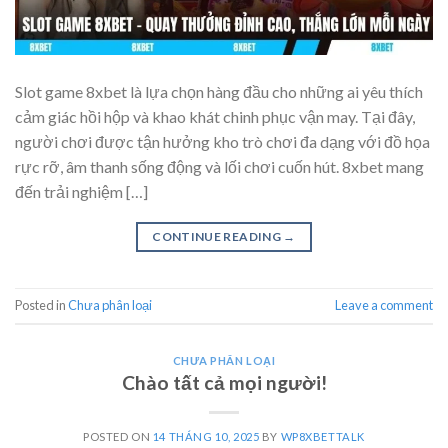
Slot game 8xbet là lựa chọn hàng đầu cho những ai yêu thích
cảm giác hồi hộp và khao khát chinh phục vận may. Tại đây,
người chơi được tận hưởng kho trò chơi đa dạng với đồ họa
rực rỡ, âm thanh sống động và lối chơi cuốn hút. 8xbet mang
đến trải nghiệm […]
CONTINUE READING
→
Posted in
Chưa phân loại
Leave a comment
CHƯA PHÂN LOẠI
Chào tất cả mọi người!
POSTED ON
14 THÁNG 10, 2025
BY
WP8XBETTALK